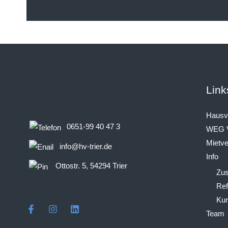
Link
Hausv
0651-99 40 47 3
WEG V
Mietve
info@hv-trier.de
Info
Ottostr. 5, 54294 Trier
Zus
Ref
Kun
Team