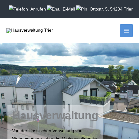
Zum
E-Mail
Ottostr. 5, 54294 Trier
Anrufen
Inhalt
springen
Hausverwaltung
Von der klassischen Verwaltung von
Wohneigentum, über die Mietverwaltung bis