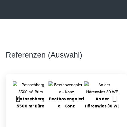
Referenzen (Auswahl)
Potaschberg
Beethovengaleri
An der
Orl
5500 m² Büro
e - Konz
Härenwies 30 WE